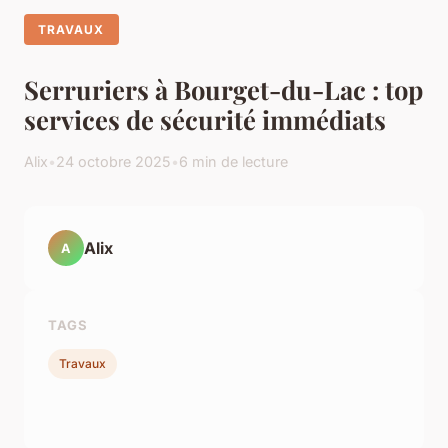
TRAVAUX
Serruriers à Bourget-du-Lac : top
services de sécurité immédiats
Alix
•
24 octobre 2025
•
6 min de lecture
Alix
A
TAGS
Travaux