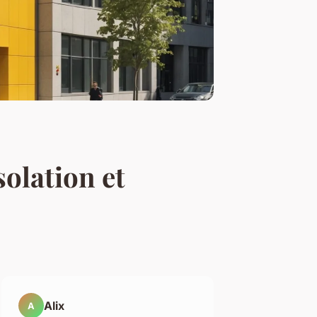
solation et
Alix
A