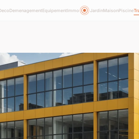
Deco
Demenagement
Equipement
Immo
Jardin
Maison
Piscine
Tr