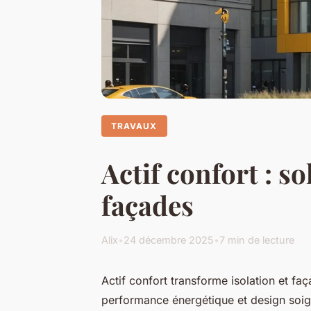
TRAVAUX
Actif confort : s
façades
Alix
•
24 décembre 2025
•
7 min de lecture
Actif confort transforme isolation et faç
performance énergétique et design soig