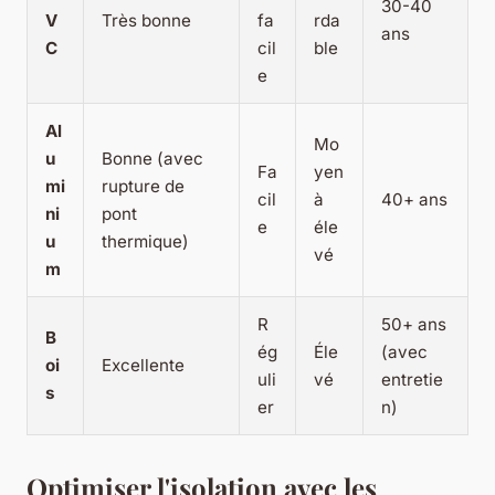
30-40
V
Très bonne
fa
rda
ans
C
cil
ble
e
Al
Mo
u
Bonne (avec
Fa
yen
mi
rupture de
cil
à
40+ ans
ni
pont
e
éle
u
thermique)
vé
m
R
50+ ans
B
ég
Éle
(avec
oi
Excellente
uli
vé
entretie
s
er
n)
Optimiser l'isolation avec les