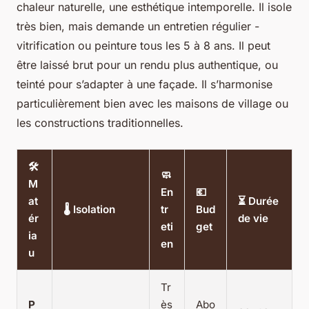
chaleur naturelle, une esthétique intemporelle. Il isole
très bien, mais demande un entretien régulier -
vitrification ou peinture tous les 5 à 8 ans. Il peut
être laissé brut pour un rendu plus authentique, ou
teinté pour s’adapter à une façade. Il s’harmonise
particulièrement bien avec les maisons de village ou
les constructions traditionnelles.
🛠️
🧼
M
En
💶
at
⏳ Durée
🌡️ Isolation
tr
Bud
ér
de vie
eti
get
ia
en
u
Tr
P
ès
Abo