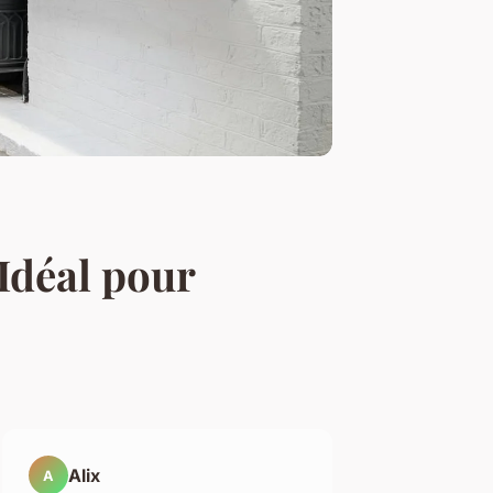
 Idéal pour
Alix
A