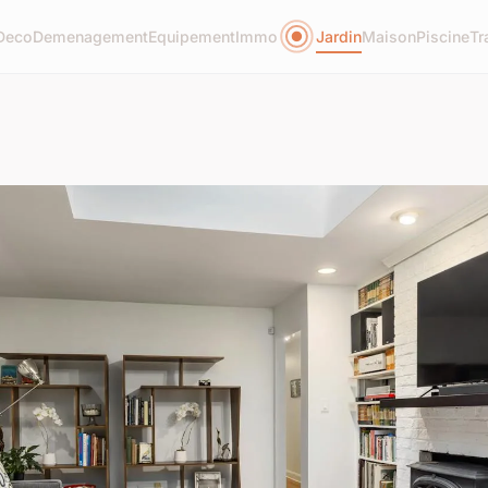
Deco
Demenagement
Equipement
Immo
Jardin
Maison
Piscine
Tr