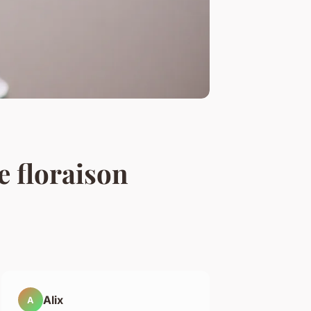
e floraison
Alix
A