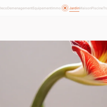
Deco
Demenagement
Equipement
Immo
Jardin
Maison
Piscine
Tr