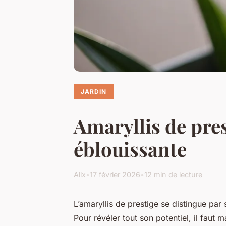
JARDIN
Amaryllis de pres
éblouissante
Alix
•
17 février 2026
•
12 min de lecture
L’amaryllis de prestige se distingue par 
Pour révéler tout son potentiel, il faut 