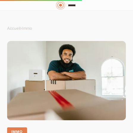
Accueil
›
Immo
IMMO